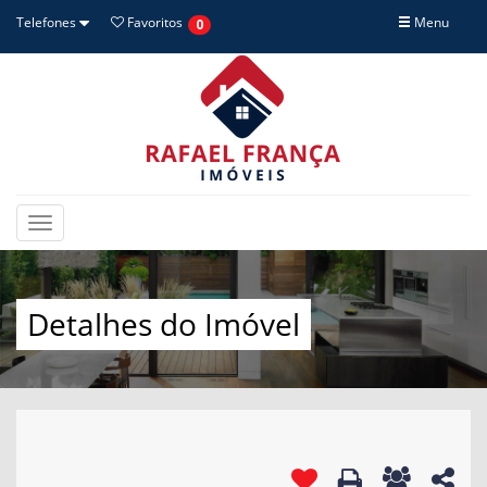
Telefones
Favoritos
Menu
0
Toggle
navigation
Detalhes do Imóvel