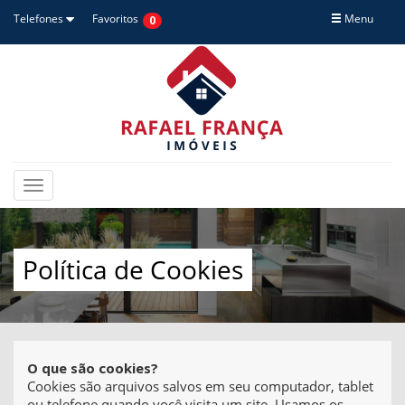
Telefones
Favoritos
Menu
0
Toggle
navigation
Política de Cookies
O que são cookies?
Cookies são arquivos salvos em seu computador, tablet
ou telefone quando você visita um site. Usamos os