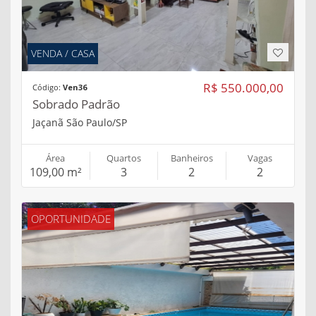
VENDA / CASA
R$ 550.000,00
Código:
Ven36
Sobrado Padrão
Jaçanã São Paulo/SP
Área
Quartos
Banheiros
Vagas
109,00 m²
3
2
2
OPORTUNIDADE