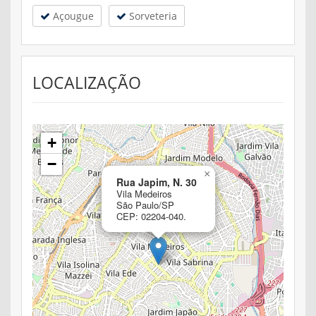
Açougue
Sorveteria
LOCALIZAÇÃO
+
−
×
Rua Japim, N. 30
Vila Medeiros
São Paulo/SP
CEP: 02204-040.