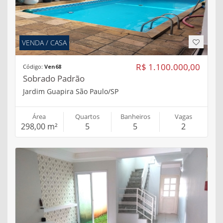
VENDA / CASA
R$ 1.100.000,00
Código:
Ven68
Sobrado Padrão
Jardim Guapira São Paulo/SP
Área
Quartos
Banheiros
Vagas
298,00 m²
5
5
2