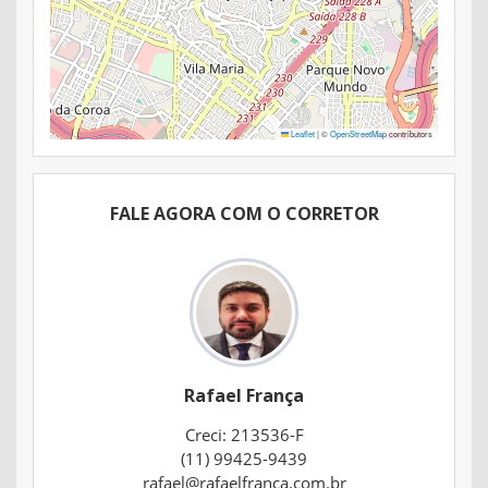
Leaflet
|
©
OpenStreetMap
contributors
FALE AGORA COM O CORRETOR
Rafael França
Creci: 213536-F
(11) 99425-9439
rafael@rafaelfranca.com.br