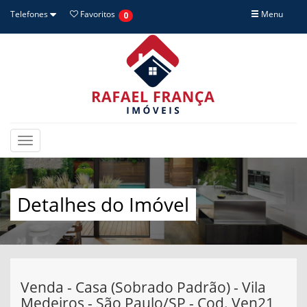
Telefones
Favoritos
Menu
0
Toggle
navigation
Detalhes do Imóvel
Venda - Casa (Sobrado Padrão) - Vila
Medeiros - São Paulo/SP - Cod. Ven21